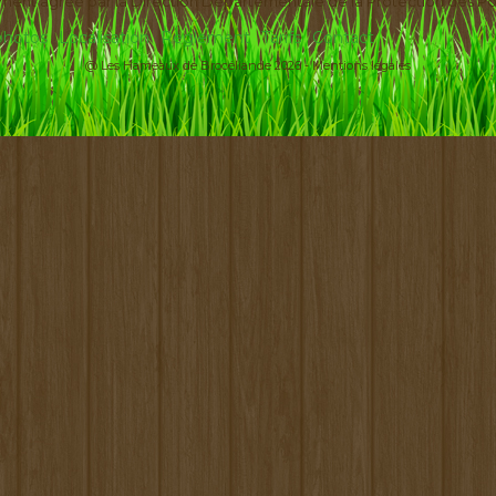
ement agréé par la Direction Départementale de la Protection des Po
 photos
Localisation
Règlement
Tarifs
Contact
@ Les Hameaux de Brocéliande 2026 -
Mentions légales