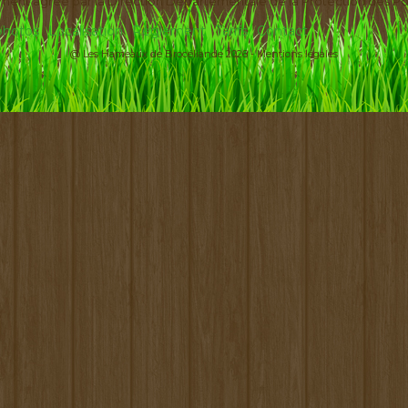
ement agréé par la Direction Départementale de la Protection des Po
 photos
Localisation
Règlement
Tarifs
Contact
@ Les Hameaux de Brocéliande 2026 -
Mentions légales