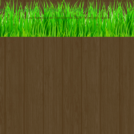
ement agréé par la Direction Départementale de la Protection des Po
 photos
Localisation
Règlement
Tarifs
Contact
@ Les Hameaux de Brocéliande 2026 -
Mentions légales