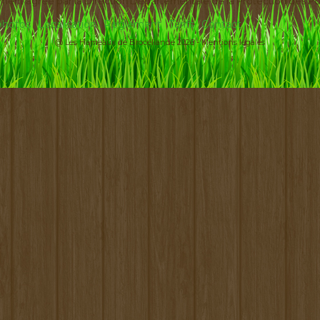
ement agréé par la Direction Départementale de la Protection des Po
 photos
Localisation
Règlement
Tarifs
Contact
@ Les Hameaux de Brocéliande 2026 -
Mentions légales