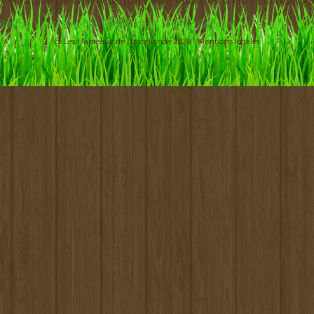
ement agréé par la Direction Départementale de la Protection des Po
 photos
Localisation
Règlement
Tarifs
Contact
@ Les Hameaux de Brocéliande 2026 -
Mentions légales