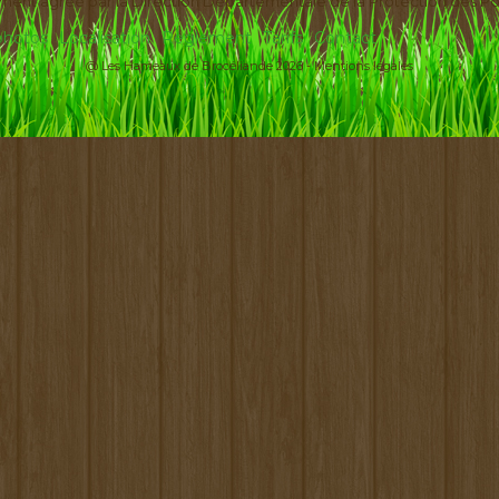
ement agréé par la Direction Départementale de la Protection des Po
 photos
Localisation
Règlement
Tarifs
Contact
@ Les Hameaux de Brocéliande 2026 -
Mentions légales