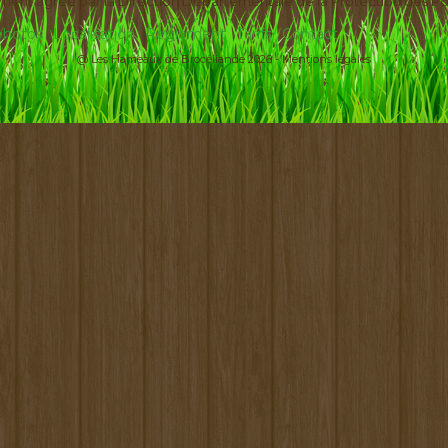
ement agréé par la Direction Départementale de la Protection des Po
 photos
Localisation
Règlement
Tarifs
Contact
@ Les Hameaux de Brocéliande 2026 -
Mentions légales