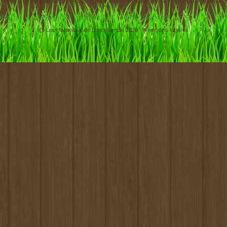
ement agréé par la Direction Départementale de la Protection des Po
 photos
Localisation
Règlement
Tarifs
Contact
@ Les Hameaux de Brocéliande 2026 -
Mentions légales