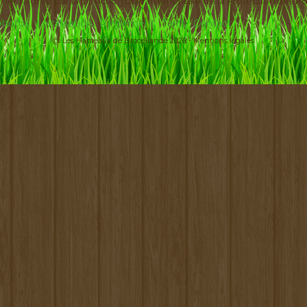
ement agréé par la Direction Départementale de la Protection des Po
 photos
Localisation
Règlement
Tarifs
Contact
@ Les Hameaux de Brocéliande 2026 -
Mentions légales